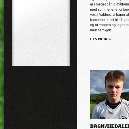
er i meget dårlig målform
med sommerferie for lage
vest i Valdres, vi håper at
kampene i høst blir 1. prio
og at troppen og lagdelen
meir samkjørt.
LES MEIR »
BAGN/HEDALEN