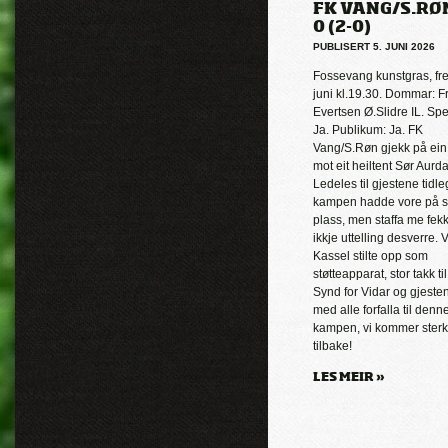
FK VANG/S.RØN
0 (2-0)
PUBLISERT 5. JUNI 2026
Fossevang kunstgras, fr
juni kl.19.30. Dommar: F
Evertsen Ø.Slidre IL. Sp
Ja. Publikum: Ja. FK
Vang/S.Røn gjekk på ein
mot eit heiltent Sør Aurda
Ledeles til gjestene tidleg
kampen hadde vore på s
plass, men staffa me fek
ikkje uttelling desverre. 
Kassel stilte opp som
støtteapparat, stor takk ti
Synd for Vidar og gjeste
med alle forfalla til denn
kampen, vi kommer ster
tilbake!
LES MEIR »