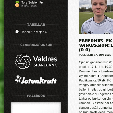
Tore Solsten Før
2 MÅL I 2026
Ingen mål registrert
Tabell 6. divisjon »
FAGERNES - FK
VANG/S.RØN: 1
(0-0)
PUBLISERT 17. JUNI 2026
Gjensidigebanen kunstg
onsdag 17. juni kl. 19.30
Dommer: Frank Evertsen
Øystre Slidre IL. Speaker
Publikum: ca.50 stk. FK
Vang/Slidre/Røn sliter m
ballen i nettet, og gir bort
gavepakke til Fagernes
takker og bukker og vinn
kampen. Gjestene har fle
sjanser også i denne k
og bør utnytte dette, men