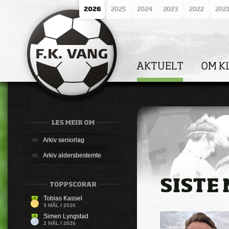
2026
2025
2024
2023
2022
202
Arkiv seniorlag
Arkiv aldersbestemte
SISTE
Tobias Kassel
3 MÅL I 2026
Simen Lyngstad
2 MÅL I 2026