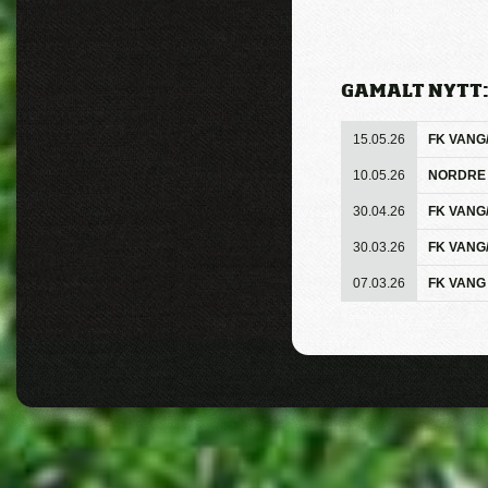
GAMALT NYTT
15.05.26
FK VANG/
10.05.26
NORDRE L
30.04.26
FK VANG/
30.03.26
FK VANG
07.03.26
FK VANG 