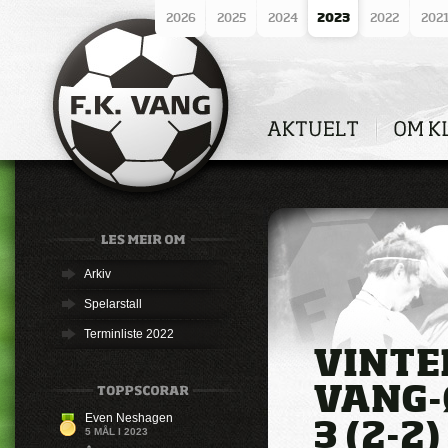
2026
2025
2024
2023
2022
202
Arkiv
Spelarstall
Terminliste 2022
VINTE
VANG-Ø
Even Neshagen
3 (2-2)
5 MÅL I 2023