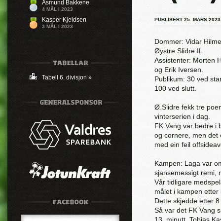
Åsmund Bakkene
4 MÅL I 2023
Kasper Kjeldsen
PUBLISERT 25. MARS 2023
3 MÅL I 2023
Ingen mål registrert
Dommer: Vidar Hilme
Øystre Slidre IL.
Assistenter: Morten 
og Erik Iversen.
Tabell 6. divisjon »
Publikum: 30 ved sta
100 ved slutt.
Ø.Slidre fekk tre poe
vinterserien i dag.
FK Vang var bedre i 
og cornere, men det e
med ein feil offsidea
Kampen: Laga var om
sjansemessigt remi, 
Vår tidligare medspel
målet i kampen etter l
Dette skjedde etter 8.
Så var det FK Vang si
13. minutt. Tobias K