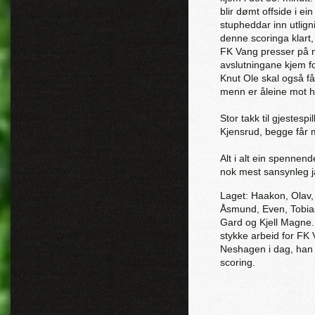
blir dømt offside i ein
stupheddar inn utligni
denne scoringa klart,
FK Vang presser på me
avslutningane kjem for
Knut Ole skal også få
menn er åleine mot h
Stor takk til gjestes
Kjensrud, begge får m
Alt i alt ein spennen
nok mest sansynleg j
Laget: Haakon, Olav, 
Åsmund, Even, Tobia
Gard og Kjell Magne. 
stykke arbeid for FK 
Neshagen i dag, han 
scoring.