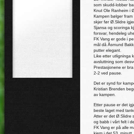
som skudd-lobber ball
Knut Ole Ranheim i Ø.
Kampen bølger fram o
skjer før Ø.Slidre igje
Sjansa og scoringa kj
forsvar, hendeleg uhe
FK Vang er gode i per
mål då Åsmund Bakken
putter elegant.
Like etter utligninga 
avsluttning som desve
Prestasjonene er bra
2-2 ved pause.
Det er synd for kam
Kristian Brenden beg
av kampen.
Etter pause er det ig
beste laget med tank
Atter er det Ø.Slidre 
og babb i vårt felt i d
FK Vang er på alle m
kjem i det 53. minutt