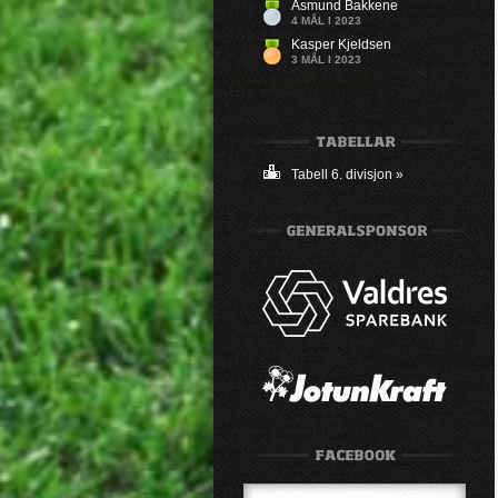
Åsmund Bakkene
4 MÅL I 2023
Kasper Kjeldsen
3 MÅL I 2023
Ingen mål registrert
Tabell 6. divisjon »