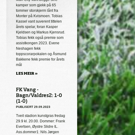
kamper som gjekk på 65
tommer storskjerm lånt fra
Monter på Kvismoen. Tobias
Kassel vant suverent tittelen
årets spelar, foran Kasper
Kjeldsen og Markus Kjensrud.
Tobias fekk også premie som
assistkongen 2023. Evene
Neshagen fekk
toppscorarpokalen og Åsmund
Bakkene fekk premie for årets
mål
LES MEIR »
FK Vang -
Bagn/Valdres2: 1-0
(1-0)
PUBLISERT 29.09.2023
Tveit stadion kunstgras fredag
29.9 kl. 20.00. Dommer: Frank
Evertsen, Øystre Slidre IL.
Ass.dommer1: Nils Jørgen