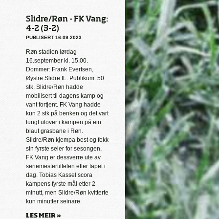
Slidre/Røn - FK Vang:
4-2 (3-2)
PUBLISERT 16.09.2023
Røn stadion lørdag
16.september kl. 15.00.
Dommer: Frank Evertsen,
Øystre Slidre IL. Publikum: 50
stk. Slidre/Røn hadde
mobilisert til dagens kamp og
vant fortjent. FK Vang hadde
kun 2 stk på benken og det vart
tungt utover i kampen på ein
blaut grasbane i Røn.
Slidre/Røn kjempa best og fekk
sin fyrste seier for sesongen,
FK Vang er dessverre ute av
seriemestertittelen etter tapet i
dag. Tobias Kassel scora
kampens fyrste mål etter 2
minutt, men Slidre/Røn kvitterte
kun minutter seinare.
LES MEIR »