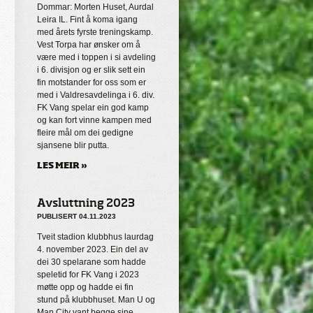
Dommar: Morten Huset, Aurdal
Leira IL. Fint å koma igang
med årets fyrste treningskamp.
Vest Torpa har ønsker om å
være med i toppen i si avdeling
i 6. divisjon og er slik sett ein
fin motstander for oss som er
med i Valdresavdelinga i 6. div.
FK Vang spelar ein god kamp
og kan fort vinne kampen med
fleire mål om dei gedigne
sjansene blir putta.
LES MEIR »
Avsluttning 2023
PUBLISERT 04.11.2023
Tveit stadion klubbhus laurdag
4. november 2023. Ein del av
dei 30 spelarane som hadde
speletid for FK Vang i 2023
møtte opp og hadde ei fin
stund på klubbhuset. Man U og
Man City vant begge sine