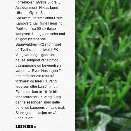
Forreløkken, Øystre Slidre IL.
Ass.dommer2: Niklas Lund
Ulfstedt, Øystre Slidre IL.
Speaker: Ordfører Vidar Eltun.
Kampvert: Kai Rune Hemsing.
Publikum: ca 60 stk ifølge
kampvert. Herlig med seier mot
eit godt kjempende
Bagn/Valdres FK2 i flomlyset
på Tveit stadion i kveld. FK
Vang var meget gode før
pause, tempoet var stort og
passningane og bevegelsen
var prima. Even Neshagen får
bra treff etter ein retur frå
forsvaret og fører FK Vang i
ledelsen etter kun 7 minutt.
Even som kun er 16. år blir
toppscorer for FK Vang A-lag
denne sesongen, med dette
treffet og kampens einaste mål.
Storvegs prestasjon av vårt
unge talent.
LES MEIR »