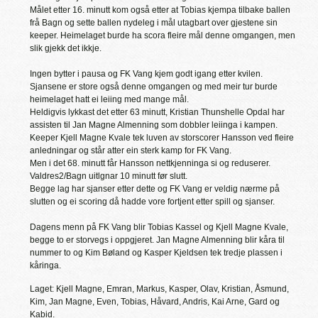
Målet etter 16. minutt kom også etter at Tobias kjempa tilbake ballen
frå Bagn og sette ballen nydeleg i mål utagbart over gjestene sin
keeper. Heimelaget burde ha scora fleire mål denne omgangen, men
slik gjekk det ikkje.
Ingen bytter i pausa og FK Vang kjem godt igang etter kvilen.
Sjansene er store også denne omgangen og med meir tur burde
heimelaget hatt ei leiing med mange mål.
Heldigvis lykkast det etter 63 minutt, Kristian Thunshelle Opdal har
assisten til Jan Magne Almenning som dobbler leiinga i kampen.
Keeper Kjell Magne Kvale tek luven av storscorer Hansson ved fleire
anledningar og står atter ein sterk kamp for FK Vang.
Men i det 68. minutt får Hansson nettkjenninga si og reduserer.
Valdres2/Bagn uitlgnar 10 minutt før slutt.
Begge lag har sjanser etter dette og FK Vang er veldig nærme på
slutten og ei scoring då hadde vore fortjent etter spill og sjanser.
Dagens menn på FK Vang blir Tobias Kassel og Kjell Magne Kvale,
begge to er storvegs i oppgjeret. Jan Magne Almenning blir kåra til
nummer to og Kim Bøland og Kasper Kjeldsen tek tredje plassen i
kåringa.
Laget: Kjell Magne, Emran, Markus, Kasper, Olav, Kristian, Åsmund,
Kim, Jan Magne, Even, Tobias, Håvard, Andris, Kai Arne, Gard og
Kabid.