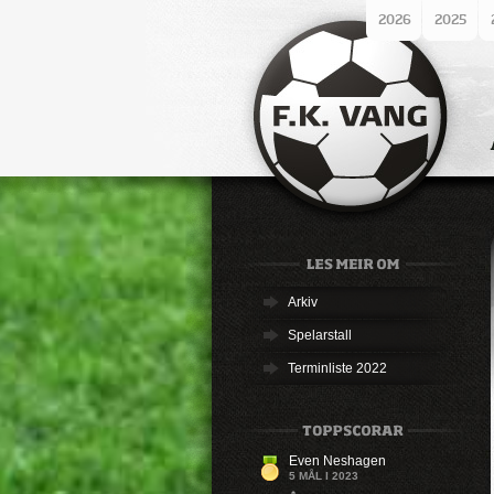
2026
2025
Arkiv
Spelarstall
Terminliste 2022
Even Neshagen
5 MÅL I 2023