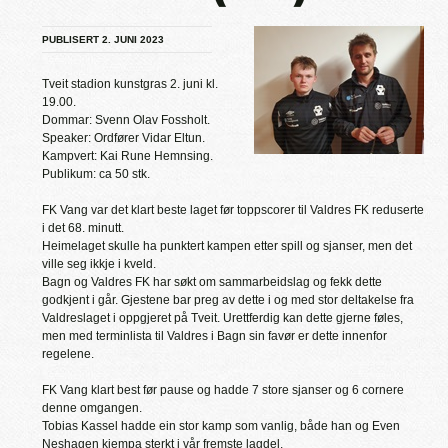
PUBLISERT 2. JUNI 2023
Tveit stadion kunstgras 2. juni kl.
19.00.
Dommar: Svenn Olav Fossholt.
Speaker: Ordfører Vidar Eltun.
Kampvert: Kai Rune Hemnsing.
Publikum: ca 50 stk.
FK Vang var det klart beste laget før toppscorer til Valdres FK reduserte
i det 68. minutt.
Heimelaget skulle ha punktert kampen etter spill og sjanser, men det
ville seg ikkje i kveld.
Bagn og Valdres FK har søkt om sammarbeidslag og fekk dette
godkjent i går. Gjestene bar preg av dette i og med stor deltakelse fra
Valdreslaget i oppgjeret på Tveit. Urettferdig kan dette gjerne føles,
men med terminlista til Valdres i Bagn sin favør er dette innenfor
regelene.
FK Vang klart best før pause og hadde 7 store sjanser og 6 cornere
denne omgangen.
Tobias Kassel hadde ein stor kamp som vanlig, både han og Even
Neshagen kjempa sterkt i vår fremste lagdel.