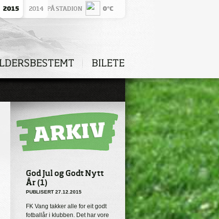
2015
VÊRET PÅ STADION
2014
0°C
God Jul og Godt Nytt
År (1)
PUBLISERT 27.12.2015
FK Vang takker alle for eit godt
fotballår i klubben. Det har vore