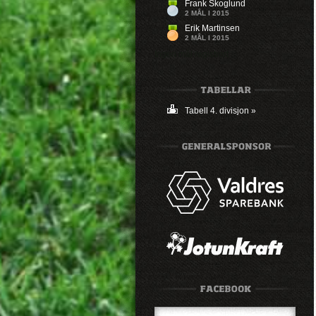
Frank Skoglund
2 MÅL I 2015
Erik Martinsen
2 MÅL I 2015
Ingen mål registrert
Tabell 4. divisjon »