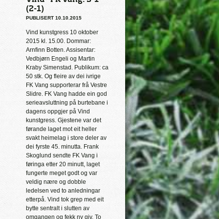
(2-1)
PUBLISERT 10.10.2015
Vind kunstgress 10 oktober
2015 kl. 15.00. Dommar:
Arnfinn Botten. Assisentar:
Vedbjørn Engeli og Martin
Kraby Simenstad. Publikum: ca
50 stk. Og fleire av dei ivrige
FK Vang supporterar frå Vestre
Slidre. FK Vang hadde ein god
serieavsluttning på burtebane i
dagens oppgjer på Vind
kunstgress. Gjestene var det
førande laget mot eit heller
svakt heimelag i store deler av
dei fyrste 45. minutta. Frank
Skoglund sendte FK Vang i
føringa etter 20 minutt, laget
fungerte meget godt og var
veldig nære og dobble
ledelsen ved to anledningar
etterpå. Vind tok grep med eit
bytte sentralt i slutten av
omgangen og fekk ny giv. To