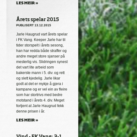
LES MEIR »
Årets spelar 2015
PUBLISERT 13.12.2015
Jarle Haugrud vart årets spelar
i FK Vang. Keeper Jarle har til
tider storspelt i årets sesong,
han har redda både straffer og
andre meget store sjanser på
mesterlig vis. Slidringen synest
det vart lite arbeid som
bakerste mann i 5. div. og rett
og slett kjedelig. Jarle likar
godt at det er mykje å gjera i
kampane og er vel ein av fleire
som har stortrivs med bedre
motstand i årets 4. div. Meget
fortjent at Jarle Haugrud fekk
denne prisen i år.
LES MEIR »
Vind - FK Vang: 3-1