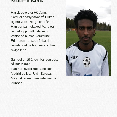
PUBLISERT 11. MAI 2015
Har debutert for FK Vang.
Samuel er asylsøkar frå Eritrea
og har vore i Norge ca 1 år.
Han bur på mottaket i Vang og
har fått oppholdtillatelse og
ventar på bustad-kommune.
Eritrearen har spelt fotball i
heimlandet på høgt nivå og har
mykje inne.
Samuel er 19 år og likar seg best
på midtbanen.
Han har favorittklubbane Real
Madrid og Man Utd i Europa.
Me ynskjer unguten velkomen til
klubben.