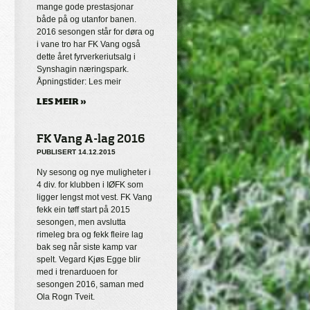
mange gode prestasjonar
både på og utanfor banen.
2016 sesongen står for døra og
i vane tro har FK Vang også
dette året fyrverkeriutsalg i
Synshagin næringspark.
Åpningstider: Les meir
LES MEIR »
FK Vang A-lag 2016
PUBLISERT 14.12.2015
Ny sesong og nye muligheter i
4 div. for klubben i IØFK som
ligger lengst mot vest. FK Vang
fekk ein tøff start på 2015
sesongen, men avslutta
rimeleg bra og fekk fleire lag
bak seg når siste kamp var
spelt. Vegard Kjøs Egge blir
med i trenarduoen for
sesongen 2016, saman med
Ola Rogn Tveit.