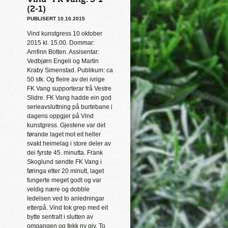
(2-1)
PUBLISERT 10.10.2015
Vind kunstgress 10 oktober
2015 kl. 15.00. Dommar:
Arnfinn Botten. Assisentar:
Vedbjørn Engeli og Martin
Kraby Simenstad. Publikum: ca
50 stk. Og fleire av dei ivrige
FK Vang supporterar frå Vestre
Slidre. FK Vang hadde ein god
serieavsluttning på burtebane i
dagens oppgjer på Vind
kunstgress. Gjestene var det
førande laget mot eit heller
svakt heimelag i store deler av
dei fyrste 45. minutta. Frank
Skoglund sendte FK Vang i
føringa etter 20 minutt, laget
fungerte meget godt og var
veldig nære og dobble
ledelsen ved to anledningar
etterpå. Vind tok grep med eit
bytte sentralt i slutten av
omgangen og fekk ny giv. To