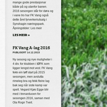
mange gode prestasjonar
både på og utanfor banen.
2016 sesongen står for døra og
i vane tro har FK Vang også
dette året fyrverkeriutsalg i
Synshagin næringspark.
Åpningstider: Les meir
LES MEIR »
FK Vang A-lag 2016
PUBLISERT 14.12.2015
Ny sesong og nye muligheter i
4 div. for klubben i IØFK som
ligger lengst mot vest. FK Vang
fekk ein tøff start på 2015
sesongen, men avslutta
rimeleg bra og fekk fleire lag
bak seg når siste kamp var
spelt. Vegard Kjøs Egge blir
med i trenarduoen for
sesongen 2016, saman med
Ola Rogn Tveit.