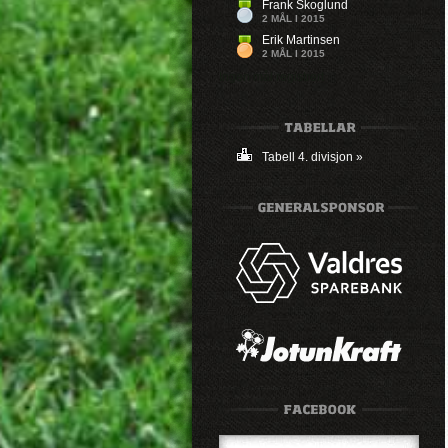
Frank Skoglund
2 MÅL I 2015
Erik Martinsen
2 MÅL I 2015
Ingen mål registrert
Tabell 4. divisjon »