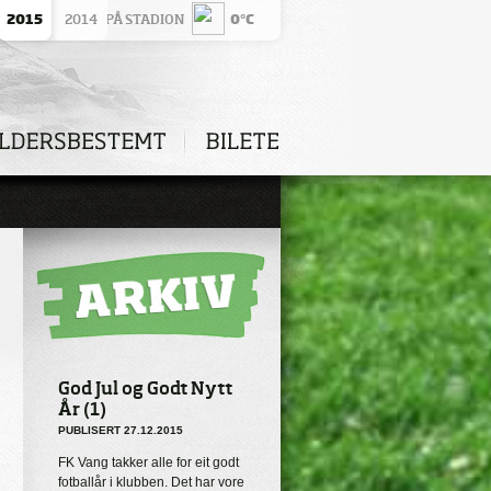
2015
VÊRET PÅ STADION
2014
0°C
God Jul og Godt Nytt
År (1)
PUBLISERT 27.12.2015
FK Vang takker alle for eit godt
fotballår i klubben. Det har vore