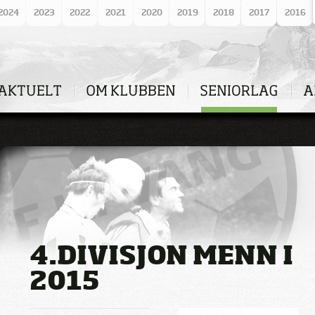
2024
2023
2022
2021
2020
2019
2018
2017
2016
4.DIVISJON MENN I
2015