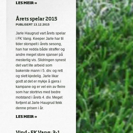
LES MEIR »
Årets spelar 2015
PUBLISERT 13.12.2015
Jarle Haugrud vart årets spelar
i FK Vang. Keeper Jarle har til
tider storspelt i årets sesong,
han har redda både straffer og
andre meget store sjanser på
mesterlig vis. Slidringen synest
det vart lite arbeid som
bakerste mann i 5. div. og rett
og slett kjedelig. Jarle likar
godt at det er mykje å gjera i
kampane og er vel ein av fleire
som har stortrivs med bedre
motstand i årets 4. div. Meget
fortjent at Jarle Haugrud fekk
denne prisen i år.
LES MEIR »
Vind - FK Vang: 3-1