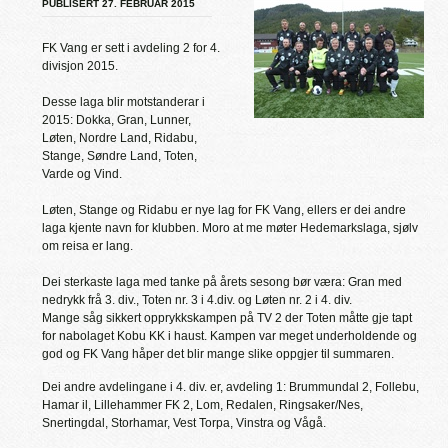
PUBLISERT 27. FEBRUAR 2015
FK Vang er sett i avdeling 2 for 4.
divisjon 2015.
Desse laga blir motstanderar i
2015: Dokka, Gran, Lunner,
Løten, Nordre Land, Ridabu,
Stange, Søndre Land, Toten,
Varde og Vind.
Løten, Stange og Ridabu er nye lag for FK Vang, ellers er dei andre
laga kjente navn for klubben. Moro at me møter Hedemarkslaga, sjølv
om reisa er lang.
Dei sterkaste laga med tanke på årets sesong bør væra: Gran med
nedrykk frå 3. div., Toten nr. 3 i 4.div. og Løten nr. 2 i 4. div.
Mange såg sikkert opprykkskampen på TV 2 der Toten måtte gje tapt
for nabolaget Kobu KK i haust. Kampen var meget underholdende og
god og FK Vang håper det blir mange slike oppgjer til summaren.
Dei andre avdelingane i 4. div. er, avdeling 1: Brummundal 2, Follebu,
Hamar il, Lillehammer FK 2, Lom, Redalen, Ringsaker/Nes,
Snertingdal, Storhamar, Vest Torpa, Vinstra og Vågå.