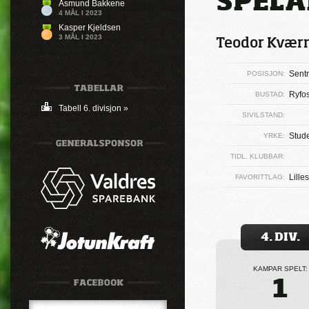
SPELA
Åsmund Bakkene
4 MÅL I 2023
Kasper Kjeldsen
3 MÅL I 2023
Teodor Kværn
Ingen mål registrert
Sentr
POSISJON:
Ryfos
BUSTAD:
Tabell 6. divisjon »
SIVILSTAND:
Stud
YRKE:
TIDL. KLUBBAR:
Lille
FAVORITTLAG:
4. DIV.
KAMPAR SPELT:
1