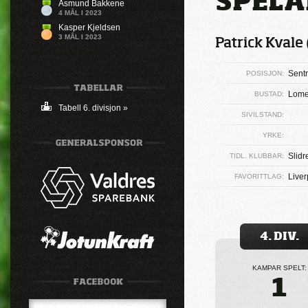
SPELA
Åsmund Bakkene
4 MÅL I 2023
Kasper Kjeldsen
3 MÅL I 2023
Patrick Kvale 
Ingen mål registrert
Sentr
POSISJON:
Lom
BUSTAD:
Tabell 6. divisjon »
SIVILSTAND:
YRKE:
Slidr
TIDL. KLUBBAR:
Liver
FAVORITTLAG:
4. DIV.
KAMPAR SPELT:
1