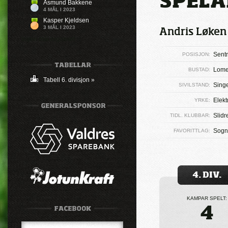
SPELA
Åsmund Bakkene
4 MÅL I 2023
Kasper Kjeldsen
3 MÅL I 2023
Andris Løken 
Ingen mål registrert
Sentr
POSISJON:
Lom
BUSTAD:
Tabell 6. divisjon »
Sing
SIVILSTAND:
Elekt
YRKE:
Slidr
TIDL. KLUBBAR:
Sogn
FAVORITTLAG:
4. DIV.
KAMPAR SPELT:
4