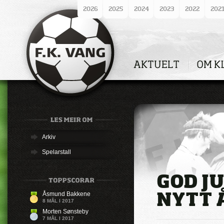
2026
2025
2024
2023
2022
202
Arkiv
Spelarstall
GOD JU
NYTT 
Åsmund Bakkene
8 MÅL I 2017
Morten Sønsteby
7 MÅL I 2017