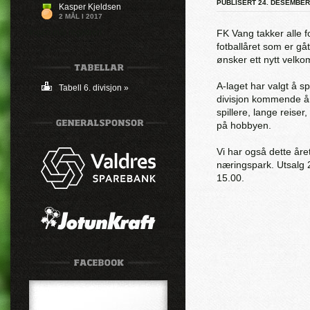
PUBLISERT 24. DESEMBER
Kasper Kjeldsen
2 MÅL I 2017
Ingen mål registrert
FK Vang takker alle f
fotballåret som er gåt
ønsker ett nytt velk
A-laget har valgt å spi
Tabell 6. divisjon »
divisjon kommende år
spillere, lange reiser
på hobbyen.
Vi har også dette åre
næringspark. Utsalg 
15.00.